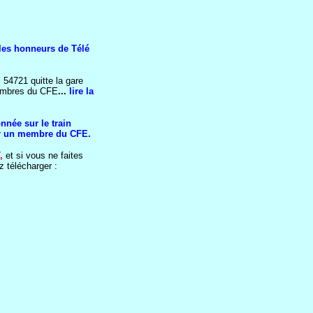
les honneurs de Télé
l 54721 quitte la gare
embres du CFE
...
lire la
nnée sur le train
par un membre du CFE.
,
et si vous ne faites
 télécharger :