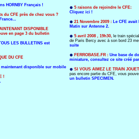
ins HORNBY Français !
5 raisons de rejoindre le CFE:
Cliquez ici !
nts du CFE près de chez vous ?
France...
21 Novembre 2009 :
Le CFE avait 
Matin sur Antenne 2.
MAINTENANT DISPONIBLE
ouve en page 3 du bulletin
5 avril 2008
, 19h30,
le train spécia
de Paris Bercy avec à son bord 23 m
TOUS LES BULLETINS est
suite
FERROBASE.FR :
Une base de do
QUE DU CFE
miniature, consultez ce site créé 
aintenant disponible sur mobile
SI VOUS AIMEZ LE TRAIN JOUET
pas encore partie du CFE, vous pouvez
 !
un bulletin SPECIMEN.
.